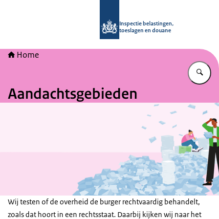
Naar de homepage van Inspectie bel
Inspectie belastingen,
toeslagen en douane
Home
Vu
Aandachtsgebieden
Wij testen of de overheid de burger rechtvaardig behandelt,
zoals dat hoort in een rechtsstaat. Daarbij kijken wij naar het