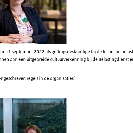
inds 1 september 2022 als gedragsdeskundige bij de Inspectie belas
nnen aan een uitgebreide cultuurverkenning bij de Belastingdienst 
ngeschreven regels in de organisaties’
rkers van de inspectie Lenemieke en May werken allebei met een laptop aan d