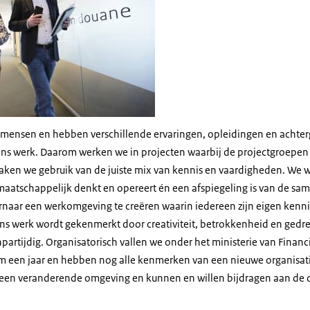
ub mensen en hebben verschillende ervaringen, opleidingen en achter
ons werk. Daarom werken we in projecten waarbij de projectgroepen
aken we gebruik van de juiste mix van kennis en vaardigheden. We w
 maatschappelijk denkt en opereert én een afspiegeling is van de sa
ernaar een werkomgeving te creëren waarin iedereen zijn eigen kenni
Ons werk wordt gekenmerkt door creativiteit, betrokkenheid en gedre
artijdig. Organisatorisch vallen we onder het ministerie van Financ
im een jaar en hebben nog alle kenmerken van een nieuwe organisa
een veranderende omgeving en kunnen en willen bijdragen aan de 