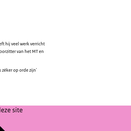
t hij veel werk verricht
oorzitter van het MT en
 zéker op orde zijn'
eze site