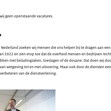
ij geen openstaande vacatures.
?
an Nederland zoeken wij mensen die ons helpen bij te dragen aan ee
ari 2022 en zien erop toe dat de overheid mensen en bedrijven rech
bben met belastingzaken, toeslagen of de douane. Dat doen wij door
, van wetgeving tot en met uitvoering. Maar ook door de diensten ee
 verbeteren van de dienstverlening.
nderzoekers op de werkvloer van de IBTD. Links een vrouw en rechts een ma