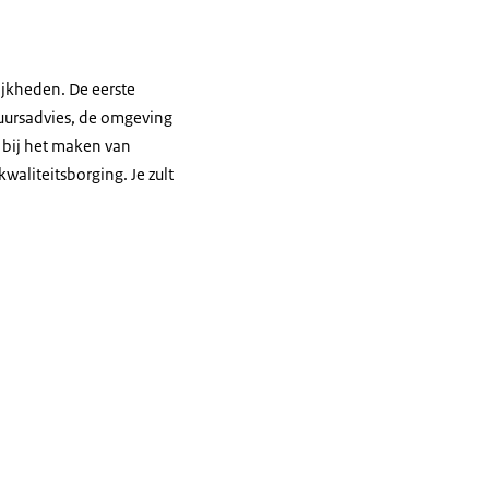
ijkheden. De eerste
tuursadvies, de omgeving
s bij het maken van
aliteitsborging. Je zult
n tafel.