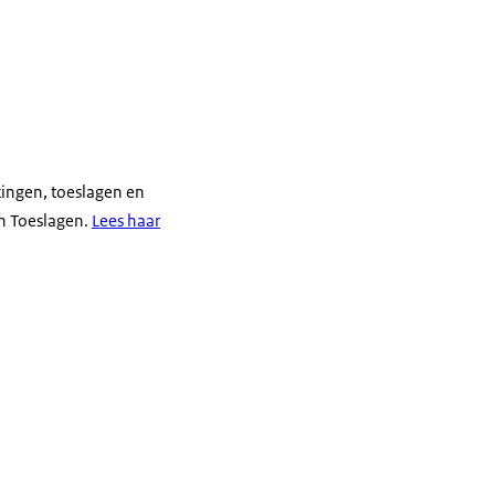
tingen, toeslagen en
en Toeslagen.
Lees haar
ezelfde tafel.