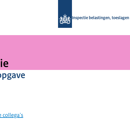
Naar de homepage van Inspectie bela
Inspectie belastingen, toeslage
ie
opgave
 collega's