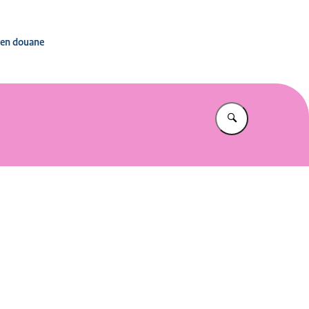
stingen, toeslagen en douane
n en douane
Vul in wat u z