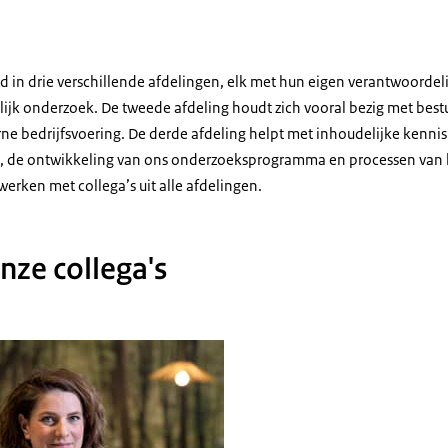
d in drie verschillende afdelingen, elk met hun eigen verantwoordel
ijk onderzoek. De tweede afdeling houdt zich vooral bezig met bes
rne bedrijfsvoering. De derde afdeling helpt met inhoudelijke kenni
t, de ontwikkeling van ons onderzoeksprogramma en processen van kw
erken met collega’s uit alle afdelingen.
nze collega's
rkster van de inspectie, Marloes Heijnen. Ze zit met platgevouwen handen aa