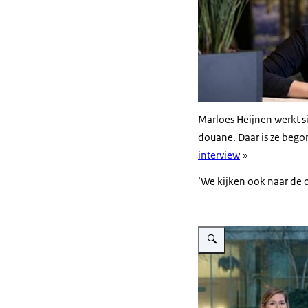
Marloes Heijnen werkt s
douane. Daar is ze bego
interview
»
‘We kijken ook naar de o
Vergroot afbeelding Medewe