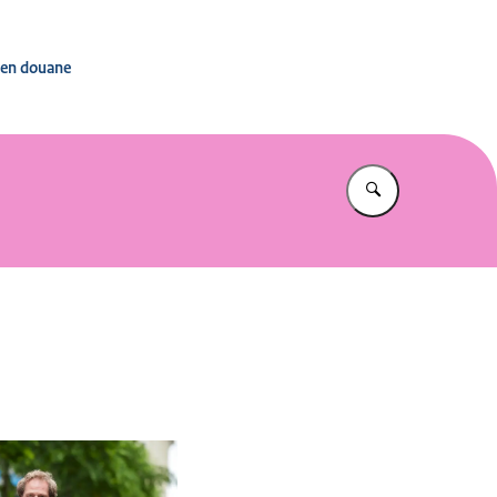
stingen, toeslagen en douane
n en douane
Vul in wat u z
in vergrote weergave
Open de galerij in vergrote weergave