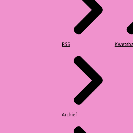
RSS
Kwetsba
Archief