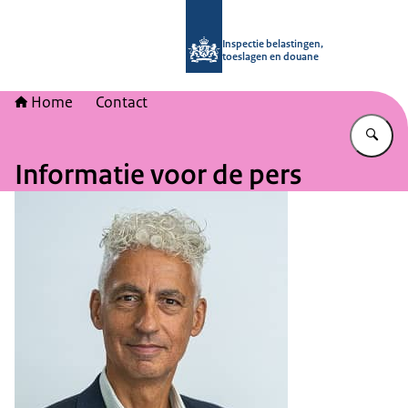
Naar de homepage van Inspectie bel
Inspectie belastingen,
toeslagen en douane
Home
Contact
Vu
Informatie voor de pers