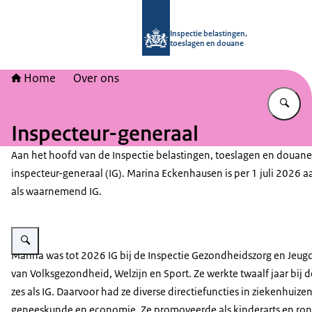
Naar de homepage van Inspectie bel
Inspectie belastingen,
toeslagen en douane
Home
Over ons
Vu
Inspecteur-generaal
Aan het hoofd van de Inspectie belastingen, toeslagen en douane
inspecteur-generaal (IG). Marina Eckenhausen is per 1 juli 2026 
als waarnemend IG.
Vergroot afbeelding Dit is Marina Eckenhausen, waarnemend inspecteur-ge
Marina was tot 2026 IG bij de Inspectie Gezondheidszorg en Jeugd (
van Volksgezondheid, Welzijn en Sport. Ze werkte twaalf jaar bij 
zes als IG. Daarvoor had ze diverse directiefuncties in ziekenhuiz
geneeskunde en economie. Ze promoveerde als kinderarts en ron