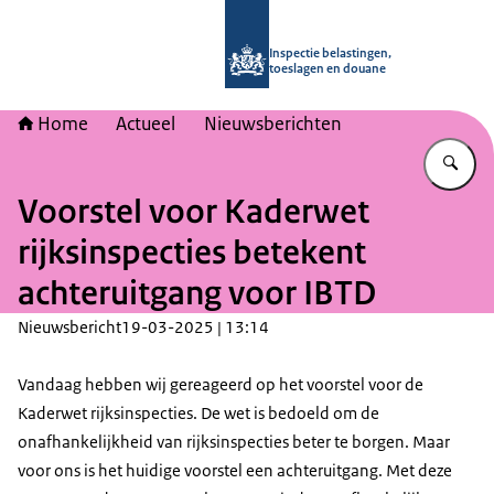
Naar de homepage van Inspectie bel
Inspectie belastingen,
toeslagen en douane
Home
Actueel
Nieuwsberichten
Vu
Voorstel voor Kaderwet
rijksinspecties betekent
achteruitgang voor IBTD
Nieuwsbericht
19-03-2025 | 13:14
Vandaag hebben wij gereageerd op het voorstel voor de
Kaderwet rijksinspecties. De wet is bedoeld om de
onafhankelijkheid van rijksinspecties beter te borgen. Maar
voor ons is het huidige voorstel een achteruitgang. Met deze