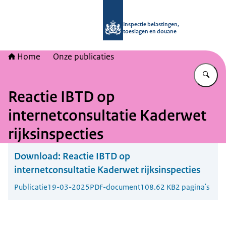
Naar de homepage van Inspectie bel
Inspectie belastingen,
toeslagen en douane
Home
Onze publicaties
Vu
Reactie IBTD op
internetconsultatie Kaderwet
rijksinspecties
Download:
Reactie IBTD op
internetconsultatie Kaderwet rijksinspecties
Publicatie
19-03-2025
PDF-document
108.62 KB
2 pagina's