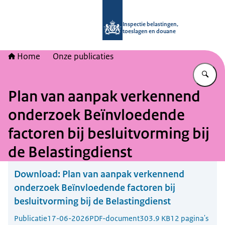
Naar de homepage van Inspectie bel
Inspectie belastingen,
toeslagen en douane
Home
Onze publicaties
Vu
Plan van aanpak verkennend
onderzoek Beïnvloedende
factoren bij besluitvorming bij
de Belastingdienst
Download:
Plan van aanpak verkennend
onderzoek Beïnvloedende factoren bij
besluitvorming bij de Belastingdienst
Publicatie
17-06-2026
PDF-document
303.9 KB
12 pagina's